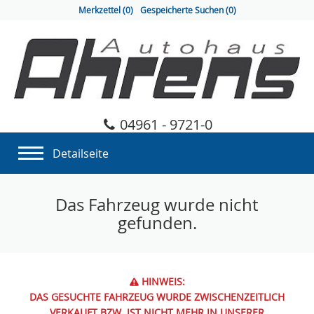
Merkzettel (
0
)
Gespeicherte Suchen (
0
)
04961 - 9721-0
Detailseite
Das Fahrzeug wurde nicht
gefunden.
HINWEIS:
DAS GESUCHTE FAHRZEUG WURDE ZWISCHENZEITLICH
VERKAUFT BZW. IST NICHT MEHR IN UNSERER