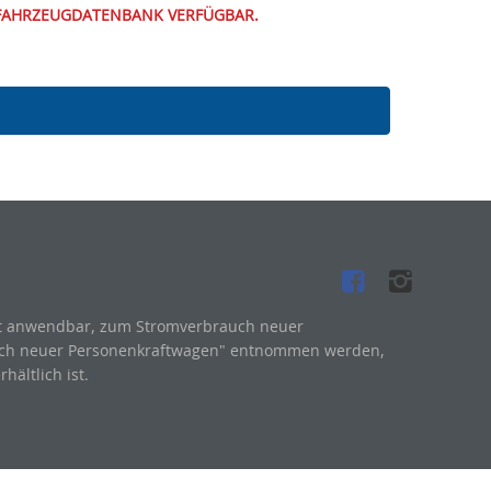
 FAHRZEUGDATENBANK VERFÜGBAR.
it anwendbar, zum Stromverbrauch neuer
uch neuer Personenkraftwagen" entnommen werden,
hältlich ist.