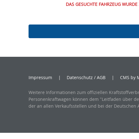
DAS GESUCHTE FAHRZEUG WURDE 
Impressum
Datenschutz / AGB
CMS by 
Weitere Informationen zum offiziellen Kraftstoffverb
Personenkraftwagen können dem "Leitfaden über den
der an allen Verkaufsstellen und bei der Deutsche