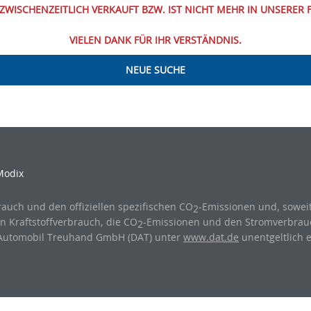
ZWISCHENZEITLICH VERKAUFT BZW. IST NICHT MEHR IN UNSERER
VIELEN DANK FÜR IHR VERSTÄNDNIS.
NEUE SUCHE
Modix
rauch und den offiziellen spezifischen CO
-Emissionen und, sowe
2
 Kraftstoffverbrauch, die CO
-Emissionen und den Stromverbra
2
n Automobil Treuhand GmbH (DAT) unter
www.dat.de
unentgeltlich er